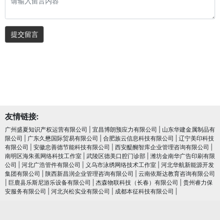
提交留言
友情链接:
广州盛夏知识产权运营有限公司
|
宜昌博朗预应力有限公司
|
山东华建金属制品有
限公司
|
广东久懋国际贸易有限公司
|
合肥族云信息科技有限公司
|
辽宁美印科技
有限公司
|
安徽忠善德节能科技有限公司
|
西安醍醐智库企业管理咨询有限公司
|
南明区海朱蕉网络科技工作室
|
武陵区德美口腔门诊部
|
潍坊金南华广告印刷有限
公司
|
河北广浩管件有限公司
|
义乌市泳绣网络技术工作室
|
河北华航新能源开发
集团有限公司
|
陕西新昌润企业管理咨询有限公司
|
云南依斯达教育咨询有限公司
|
巨鹿县乐斯尼游乐设备有限公司
|
杰森物联科技（长春）有限公司
|
贵州睿力保
安服务有限公司
|
河北兴松实业有限公司
|
成都本征科技有限公司
|