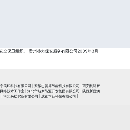
全保卫组织。 贵州睿力保安服务有限公司2009年3月
宁美印科技有限公司
|
安徽忠善德节能科技有限公司
|
西安醍醐智
网络技术工作室
|
河北华航新能源开发集团有限公司
|
陕西新昌润
司
|
河北兴松实业有限公司
|
成都本征科技有限公司
|