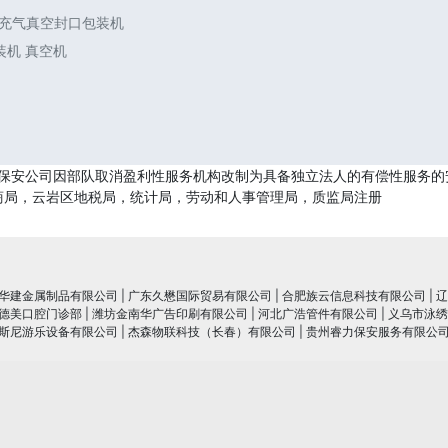
震充气真空封口包装机
装机 真空机
保安公司因部队取消盈利性服务机构改制为具备独立法人的有偿性服务的安
商局，云岩区地税局，统计局，劳动和人事管理局，质监局注册
华建金属制品有限公司
|
广东久懋国际贸易有限公司
|
合肥族云信息科技有限公司
|
辽
德美口腔门诊部
|
潍坊金南华广告印刷有限公司
|
河北广浩管件有限公司
|
义乌市泳绣
斯尼游乐设备有限公司
|
杰森物联科技（长春）有限公司
|
贵州睿力保安服务有限公