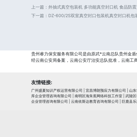
上一篇：
外抽式真空包装机 多功能真空封口机 食品防
下一篇：
DZ-600/2S双室真空封口包装机真空封口机包
贵州睿力保安服务有限公司是由原武*云南总队贵州金盾
经云南公安局备案，云南公安厅治安总队批准，云南工
友情链接:
广州盛夏知识产权运营有限公司
|
宜昌博朗预应力有限公司
|
山东
库企业管理咨询有限公司
|
南明区海朱蕉网络科技工作室
|
武陵区
企业管理咨询有限公司
|
云南依斯达教育咨询有限公司
|
巨鹿县乐