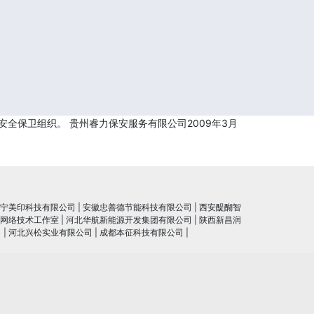
全保卫组织。 贵州睿力保安服务有限公司2009年3月
宁美印科技有限公司
|
安徽忠善德节能科技有限公司
|
西安醍醐智
网络技术工作室
|
河北华航新能源开发集团有限公司
|
陕西新昌润
司
|
河北兴松实业有限公司
|
成都本征科技有限公司
|