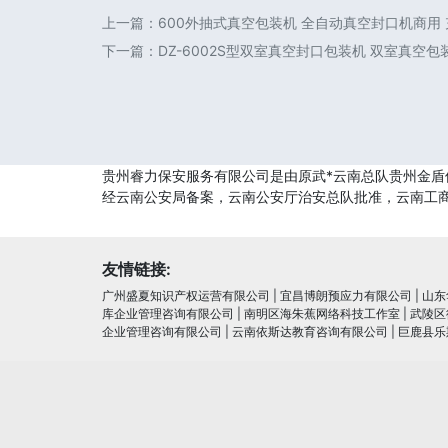
上一篇：
600外抽式真空包装机 全自动真空封口机商用
下一篇：
DZ-6002S型双室真空封口包装机 双室真空
贵州睿力保安服务有限公司是由原武*云南总队贵州金盾
经云南公安局备案，云南公安厅治安总队批准，云南工
友情链接:
广州盛夏知识产权运营有限公司
|
宜昌博朗预应力有限公司
|
山东
库企业管理咨询有限公司
|
南明区海朱蕉网络科技工作室
|
武陵区
企业管理咨询有限公司
|
云南依斯达教育咨询有限公司
|
巨鹿县乐