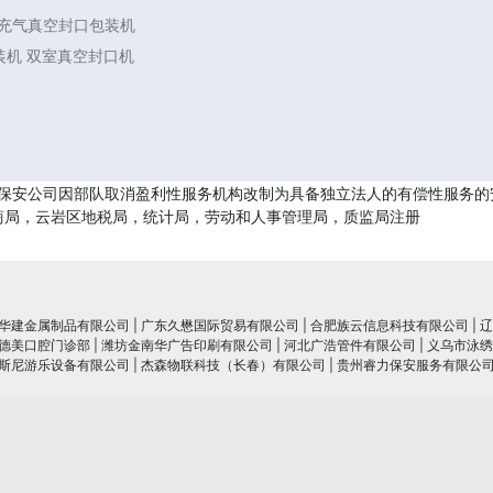
 充气真空封口包装机
包装机 双室真空封口机
保安公司因部队取消盈利性服务机构改制为具备独立法人的有偿性服务的安
商局，云岩区地税局，统计局，劳动和人事管理局，质监局注册
华建金属制品有限公司
|
广东久懋国际贸易有限公司
|
合肥族云信息科技有限公司
|
辽
德美口腔门诊部
|
潍坊金南华广告印刷有限公司
|
河北广浩管件有限公司
|
义乌市泳绣
斯尼游乐设备有限公司
|
杰森物联科技（长春）有限公司
|
贵州睿力保安服务有限公